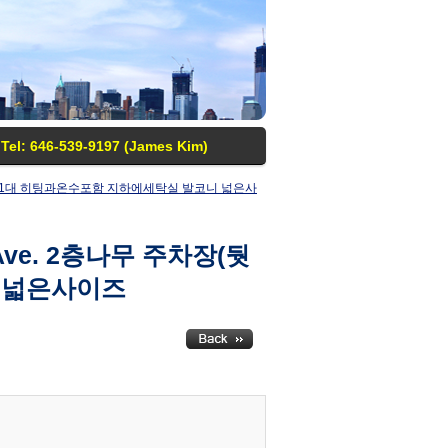
Tel: 646-539-9197 (James Kim)
(둿편)1대 히팅과온수포함 지하에세탁실 발코니 넓은사
Ave. 2층나무 주차장(둿
 넓은사이즈