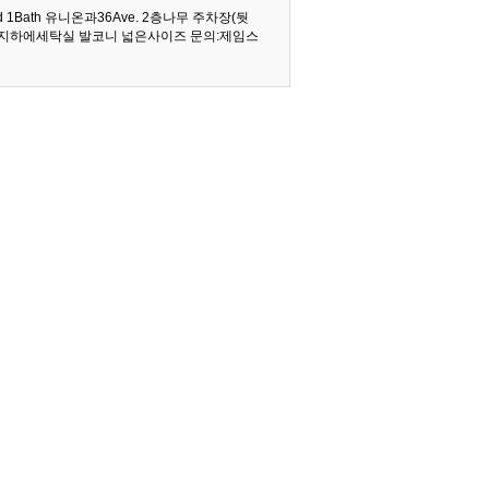
1Bath 유니온과36Ave. 2층나무 주차장(둿
 지하에세탁실 발코니 넓은사이즈 문의:제임스