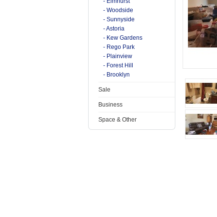
- Elmhurst
- Woodside
- Sunnyside
- Astoria
- Kew Gardens
- Rego Park
- Plainview
- Forest Hill
- Brooklyn
Sale
Business
Space & Other