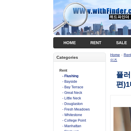
HOME
RENT
SALE
Home
»
Ren
Categories
이즈
Rent
플러
- Flushing
- Bayside
편)
- Bay Terrace
- Great Neck
- Little Neck
- Douglaston
- Fresh Meadows
- Whitestone
- College Point
- Manhattan